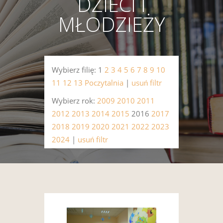
DZIECI I
MŁODZIEŻY
Wybierz filię: 1
2
3
4
5
6
7
8
9
10
11
12
13
Poczytalnia
|
usuń filtr
Wybierz rok:
2009
2010
2011
2012
2013
2014
2015
2016
2017
2018
2019
2020
2021
2022
2023
2024
|
usuń filtr