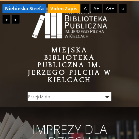
Przejdź
Przejdź
Niebieska Strefa
Video Zapis
A
A+
A++
○
do
do
◑
◐
treści
menu
MIEJSKA
BIBLIOTEKA
PUBLICZNA IM.
JERZEGO PILCHA W
KIELCACH
IMPREZY DLA