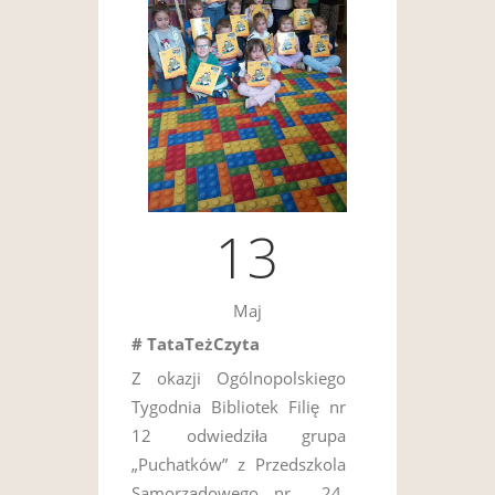
13
Maj
# TataTeżCzyta
Z okazji Ogólnopolskiego
Tygodnia Bibliotek Filię nr
12 odwiedziła grupa
„Puchatków” z Przedszkola
Samorządowego nr 24.