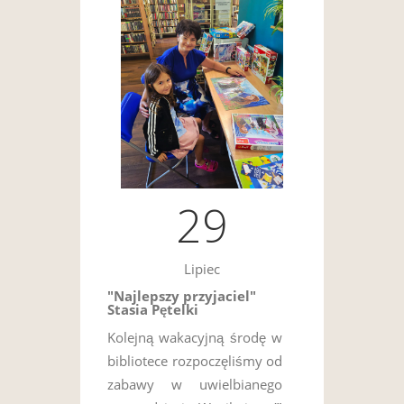
29
Lipiec
"Najlepszy przyjaciel"
Stasia Pętelki
Kolejną wakacyjną środę w
bibliotece rozpoczęliśmy od
zabawy w uwielbianego