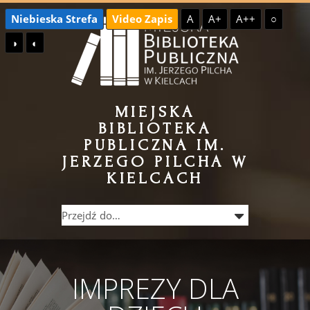
Przejdź
Przejdź
Niebieska Strefa
Video Zapis
A
A+
A++
○
do
do
◑
◐
treści
menu
MIEJSKA
BIBLIOTEKA
PUBLICZNA IM.
JERZEGO PILCHA W
KIELCACH
IMPREZY DLA