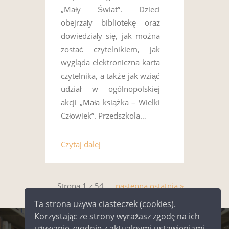
„Mały Świat”. Dzieci
obejrzały bibliotekę oraz
dowiedziały się, jak można
zostać czytelnikiem, jak
wygląda elektroniczna karta
czytelnika, a także jak wziąć
udział w ogólnopolskiej
akcji „Mała książka – Wielki
Człowiek”. Przedszkola…
Czytaj dalej
Strona 1 z 54
następna
ostatnia »
Ta strona używa ciasteczek (cookies).
Korzystając ze strony wyrażasz zgodę na ich
używanie zgodnie z aktualnymi ustawieniami