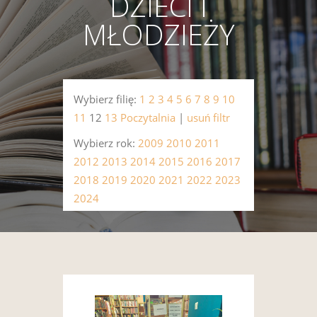
DZIECI I
MŁODZIEŻY
Wybierz filię:
1
2
3
4
5
6
7
8
9
10
11
12
13
Poczytalnia
|
usuń filtr
Wybierz rok:
2009
2010
2011
2012
2013
2014
2015
2016
2017
2018
2019
2020
2021
2022
2023
2024