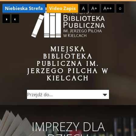
Przejdź
Przejdź
Niebieska Strefa
Video Zapis
A
A+
A++
○
do
do
◑
◐
treści
menu
MIEJSKA
BIBLIOTEKA
PUBLICZNA IM.
JERZEGO PILCHA W
KIELCACH
IMPREZY DLA