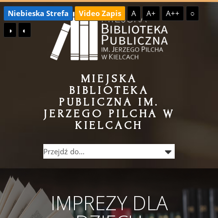
Przejdź
Przejdź
Niebieska Strefa
Video Zapis
A
A+
A++
○
do
do
◑
◐
treści
menu
MIEJSKA
BIBLIOTEKA
PUBLICZNA IM.
JERZEGO PILCHA W
KIELCACH
IMPREZY DLA