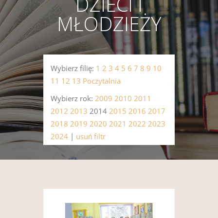
DZIECI I
MŁODZIEŻY
Wybierz filię:
1
2
3
4
5
6
7
8
9
10
11
12
13
Poczytalnia
Wybierz rok:
2009
2010
2011
2012
2013
2014
2015
2016
2017
2018
2019
2020
2021
2022
2023
2024
|
usuń filtr