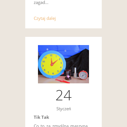
zagad…
Czytaj dalej
24
Styczeń
Tik Tak
Co to za zmyślna maszyna,