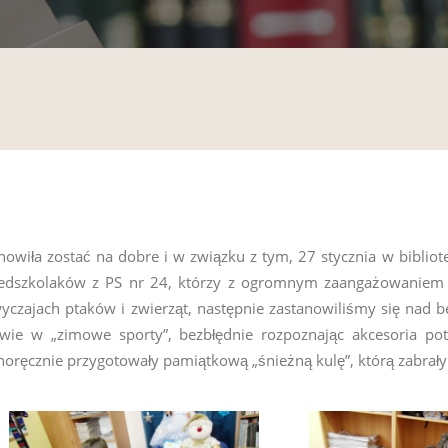
nowiła zostać na dobre i w związku z tym, 27 stycznia w biblio
zedszkolaków z PS nr 24, którzy z ogromnym zaangażowaniem 
czajach ptaków i zwierząt, następnie zastanowiliśmy się nad 
bawie w „zimowe sporty”, bezbłędnie rozpoznając akcesoria po
noręcznie przygotowały pamiątkową „śnieżną kulę”, którą zabrał