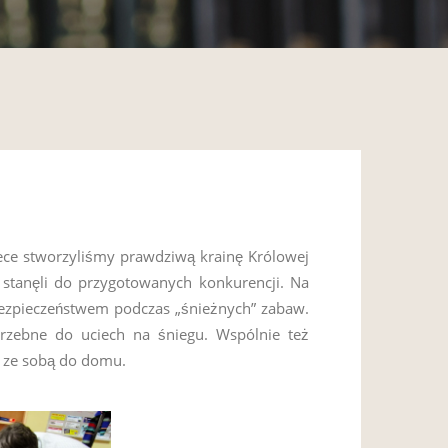
tece stworzyliśmy prawdziwą krainę Królowej
stanęli do przygotowanych konkurencji. Na
bezpieczeństwem podczas „śnieżnych” zabaw.
trzebne do uciech na śniegu. Wspólnie też
y ze sobą do domu.