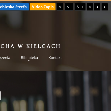
ebieska Strefa
Video Zapis
A
A+
A++
○
◑
◐
ILCHA W KIELCACH
rzenia
Biblioteka
Kontakt
I