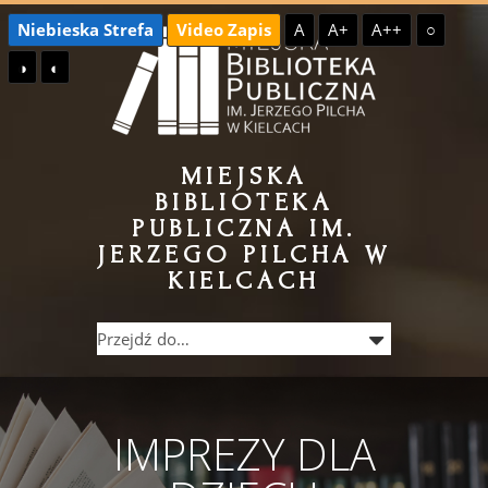
Przejdź
Przejdź
Niebieska Strefa
Video Zapis
A
A+
A++
○
do
do
◑
◐
treści
menu
MIEJSKA
BIBLIOTEKA
PUBLICZNA IM.
JERZEGO PILCHA W
KIELCACH
IMPREZY DLA