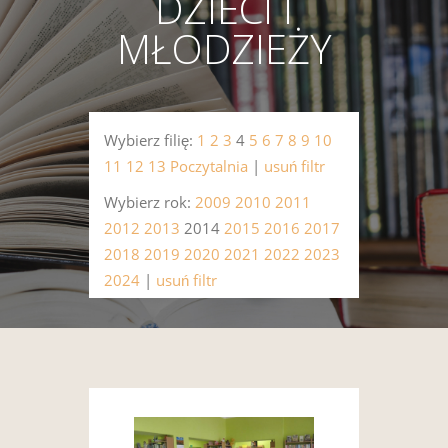
DZIECI I
MŁODZIEŻY
Wybierz filię:
1
2
3
4
5
6
7
8
9
10
11
12
13
Poczytalnia
|
usuń filtr
Wybierz rok:
2009
2010
2011
2012
2013
2014
2015
2016
2017
2018
2019
2020
2021
2022
2023
2024
|
usuń filtr