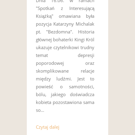
Dnia 16.06. w ramach
"Spotkań z Interesującą
Książką" omawiana była
pozycja Katarzyny Michalak
pt. "Bezdomna". Historia
głównej bohaterki Kingi Król
ukazuje czytelnikowi trudny
temat depresji
poporodowej oraz
skomplikowane relacje
między ludźmi. Jest to
powieść o samotności,
bólu, jakiego doświadcza
kobieta pozostawiona sama
so…
Czytaj dalej