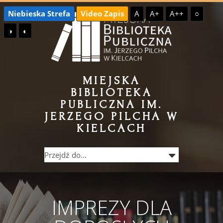
Przejdź
Przejdź
Niebieska Strefa
Video Zapis
A
A+
A++
○
do
do
◑
◐
treści
menu
MIEJSKA
BIBLIOTEKA
PUBLICZNA IM.
JERZEGO PILCHA W
KIELCACH
IMPREZY DLA