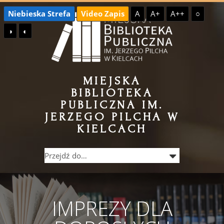
Przejdź
Przejdź
Niebieska Strefa
Video Zapis
A
A+
A++
○
do
do
◑
◐
treści
menu
MIEJSKA
BIBLIOTEKA
PUBLICZNA IM.
JERZEGO PILCHA W
KIELCACH
IMPREZY DLA