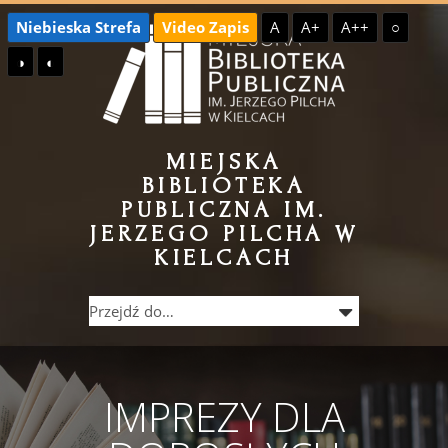
Przejdź
Przejdź
Niebieska Strefa
Video Zapis
A
A+
A++
○
do
do
◑
◐
treści
menu
MIEJSKA
BIBLIOTEKA
PUBLICZNA IM.
JERZEGO PILCHA W
KIELCACH
IMPREZY DLA