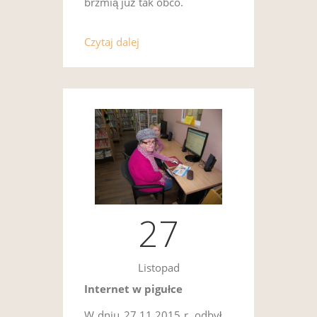
brzmią już tak obco.
Czytaj dalej
27
Listopad
Internet w pigułce
W dniu 27.11.2015 r. odbył