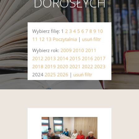
DOROSŁYCH
Wybierz filię: 1
2
3
4
5
6
7
8
9
10
11
12
13
Poczytalnia
|
usuń filtr
Wybierz rok:
2009
2010
2011
2012
2013
2014
2015
2016
2017
2018
2019
2020
2021
2022
2023
2024
2025
2026
|
usuń filtr