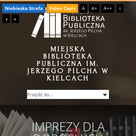
Przejdź
Przejdź
Niebieska Strefa
Video Zapis
A
A+
A++
○
do
do
◑
◐
treści
menu
MIEJSKA
BIBLIOTEKA
PUBLICZNA IM.
JERZEGO PILCHA W
KIELCACH
IMPREZY DLA