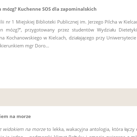
 mózg? Kuchenne SOS dla zapominalskich
lii nr 1 Miejskiej Biblioteki Publicznej im. Jerzego Pilcha w Kielca
n mózg?”, przygotowany przez studentów Wydziału Dietetyk
ana Kochanowskiego w Kielcach, działającego przy Uniwersyteci
d kierunkiem mgr Doro…
kiem na morze
 z widokiem na morze
to lekka, wakacyjna antologia, która łączy 
aja je jedno – nadmorski klimat Bałtyku i emocje związane z m