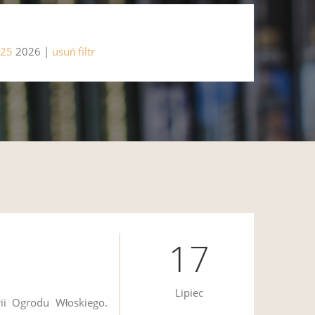
25
2026 |
usuń filtr
17
Lipiec
ii Ogrodu Włoskiego.