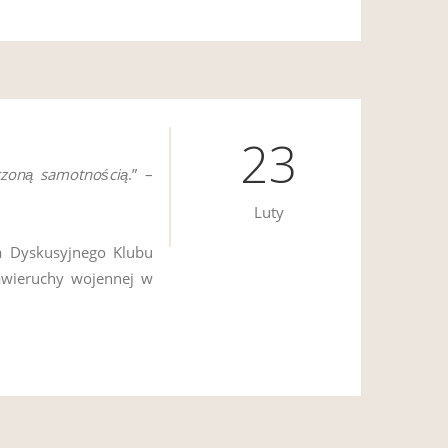
23
czoną samotnością
.” –
Luty
ia Dyskusyjnego Klubu
 zawieruchy wojennej w