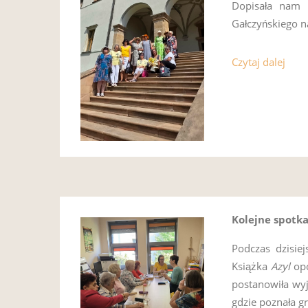
Dopisała nam r
Gałczyńskiego n
Czytaj dalej
Kolejne spotk
Podczas dzisie
Książka
Azyl
op
postanowiła wyj
gdzie poznała g