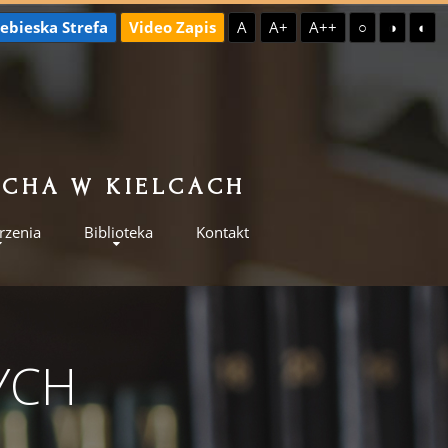
ebieska Strefa
Video Zapis
A
A+
A++
○
◑
◐
ILCHA W KIELCACH
rzenia
Biblioteka
Kontakt
YCH