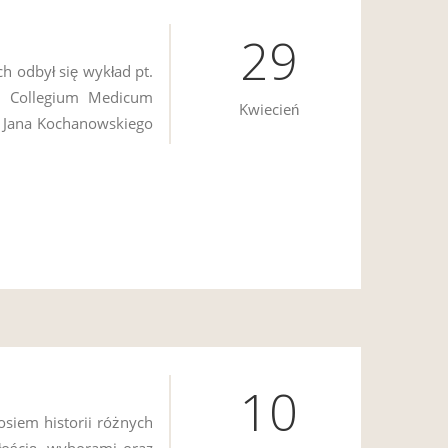
29
ch odbył się wykład pt.
i Collegium Medicum
Kwiecień
e Jana Kochanowskiego
10
osiem historii różnych
iłością, wyborami oraz