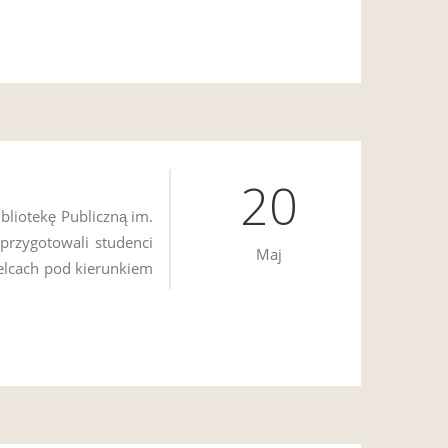
20
bliotekę Publiczną im.
 przygotowali studenci
Maj
elcach pod kierunkiem