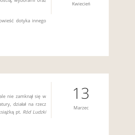
Kwiecień
powieść dotyka innego
13
 ale nie zamknął się w
ury, działał na rzecz
Marzec
książką pt.
Ród Ludzki