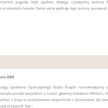
ównież pogoda, było upalnie, dlatego czytałyśmy wiersze K
a ocienionym tarasie. Panie same wybrały tego autora, ponieważ
anie DKK
jszego spotkania Dyskusyjnego Klubu Książki rozmawiałyśmy o
owiada przede wszystkim o losach głównej bohaterki Wiktorii, k
echać z kraju w poszukiwaniu wspomnień z dzieciństwa. Jej cele
rupę przyjaciół. Każ…