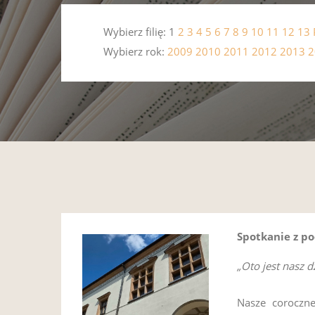
Wybierz filię: 1
2
3
4
5
6
7
8
9
10
11
12
13
Wybierz rok:
2009
2010
2011
2012
2013
2
Spotkanie z p
„Oto jest nasz 
Nasze coroczne