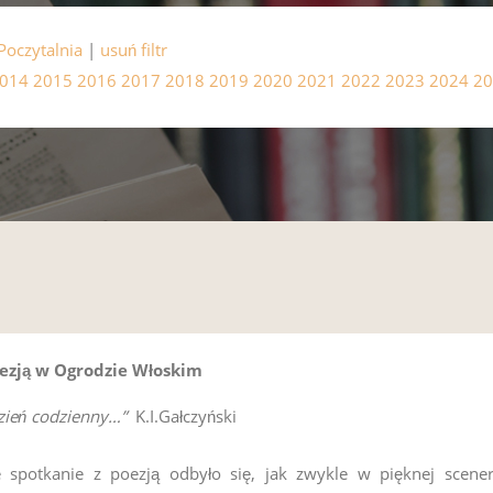
Poczytalnia
|
usuń filtr
014
2015
2016
2017
2018
2019
2020
2021
2022
2023
2024
20
oezją w Ogrodzie Włoskim
dzień codzienny…”
K.I.Gałczyński
 spotkanie z poezją odbyło się, jak zwykle w pięknej scener