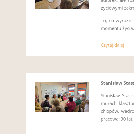
życiowymi zakr
To, co wyróżni
momentu życia
Czytaj dalej
Stanisław Stasz
Stanisław Stasz
murach klasztor
chłopów, wędrow
pracował 30 lat