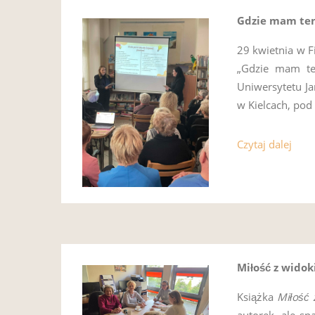
Gdzie mam ten
29 kwietnia w Fi
„Gdzie mam te
Uniwersytetu J
w Kielcach, po
Czytaj dalej
Miłość z wido
Książka
Miłość
autorek, ale sp