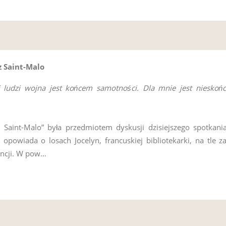
z Saint-Malo
i ludzi wojna jest końcem samotności. Dla mnie jest nieskoń
 z Saint-Malo” była przedmiotem dyskusji dzisiejszego spotkan
a opowiada o losach Jocelyn, francuskiej bibliotekarki, na tle
ncji. W pow…