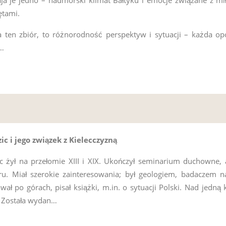
ętami.
a ten zbiór, to różnorodność perspektyw i sytuacji – każda o
…
ic i jego związek z Kielecczyzną
ic żył na przełomie XIII i XIX. Ukończył seminarium duchowne,
u. Miał szerokie zainteresowania; był geologiem, badaczem nat
ał po górach, pisał książki, m.in. o sytuacji Polski. Nad jedną 
. Została wydan…