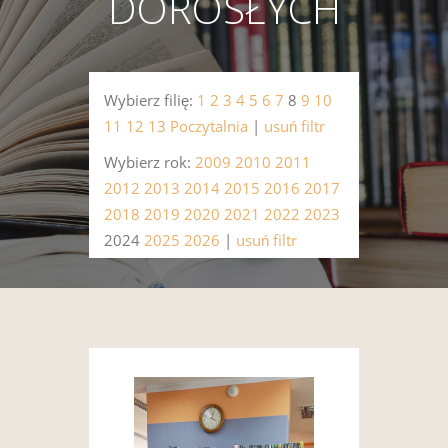
DOROSŁYCH
Wybierz filię:
1
2
3
4
5
6
7
8
9
10
11
12
13
Poczytalnia
|
usuń filtr
Wybierz rok:
2009
2010
2011
2012
2013
2014
2015
2016
2017
2018
2019
2020
2021
2022
2023
2024
2025
2026
|
usuń filtr