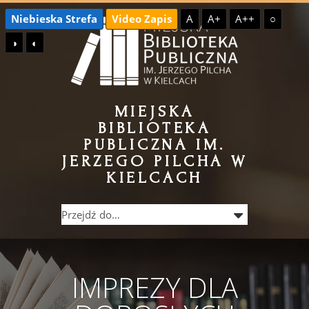
Przejdź
Przejdź
Niebieska Strefa
Video Zapis
A
A+
A++
○
do
do
◑
◐
treści
menu
MIEJSKA
BIBLIOTEKA
PUBLICZNA IM.
JERZEGO PILCHA W
KIELCACH
IMPREZY DLA