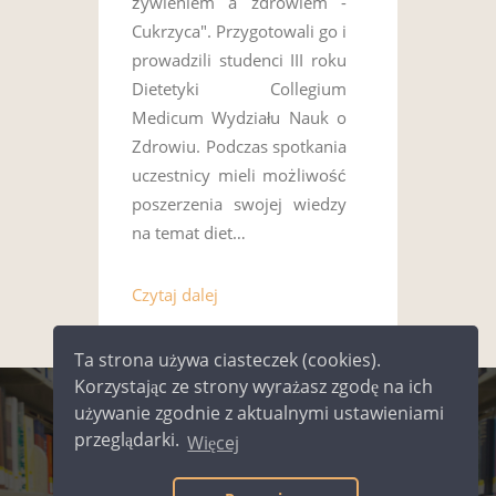
żywieniem a zdrowiem -
Cukrzyca". Przygotowali go i
prowadzili studenci III roku
Dietetyki Collegium
Medicum Wydziału Nauk o
Zdrowiu. Podczas spotkania
uczestnicy mieli możliwość
poszerzenia swojej wiedzy
na temat diet…
Czytaj dalej
Ta strona używa ciasteczek (cookies).
Korzystając ze strony wyrażasz zgodę na ich
używanie zgodnie z aktualnymi ustawieniami
©
2026
Miejska Biblioteka Publiczna
przeglądarki.
Więcej
im. Jerzego Pilcha w Kielcach |
Polityka prywatności
|