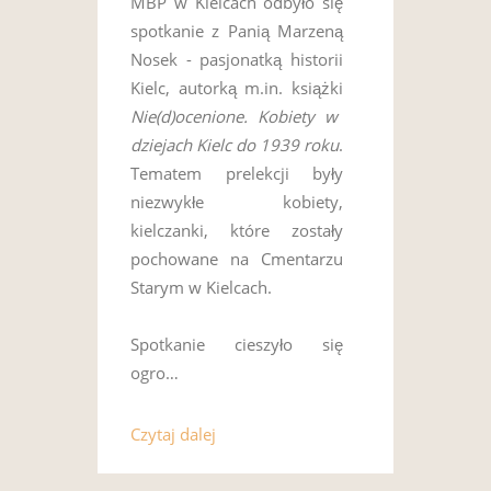
MBP w Kielcach odbyło się
spotkanie z Panią Marzeną
Nosek - pasjonatką historii
Kielc, autorką m.in. książki
Nie(d)ocenione. Kobiety w
dziejach Kielc do 1939 roku
.
Tematem prelekcji były
niezwykłe kobiety,
kielczanki, które zostały
pochowane na Cmentarzu
Starym w Kielcach.
Spotkanie cieszyło się
ogro…
Czytaj dalej