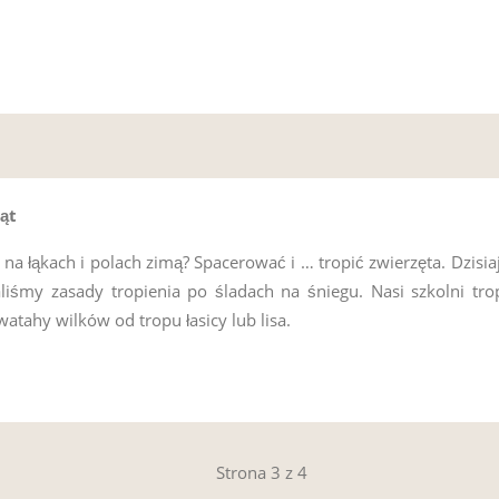
ąt
na łąkach i polach zimą? Spacerować i … tropić zwierzęta. Dzisiaj
iśmy zasady tropienia po śladach na śniegu. Nasi szkolni trop
atahy wilków od tropu łasicy lub lisa.
Strona 3 z 4