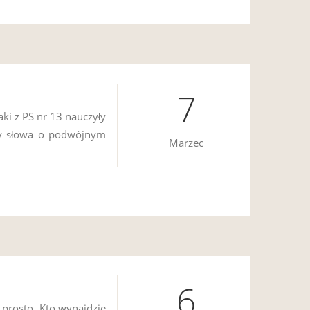
7
ki z PS nr 13 nauczyły
ły słowa o podwójnym
Marzec
6
prosto. Kto wynajdzie