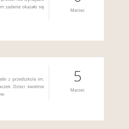
m zadanie okazało się
Marzec
5
atki z przedszkola im.
zeń. Dzieci świetnie
Marzec
ów.