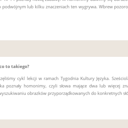
 o podwójnym lub kilku znaczeniach ten wygrywa. Wbrew pozoro
o to takiego?
ęliśmy cykl lekcji w ramach Tygodnia Kultury Języka. Sześciol
ka poznały homonimy, czyli słowa mające dwa lub więcej znac
y wyszukiwaniu obrazków przyporządkowanych do konkretnych sł