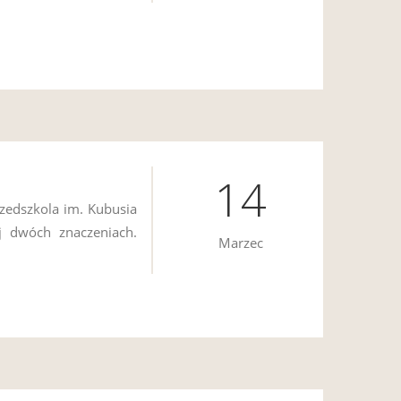
14
rzedszkola im. Kubusia
j dwóch znaczeniach.
Marzec