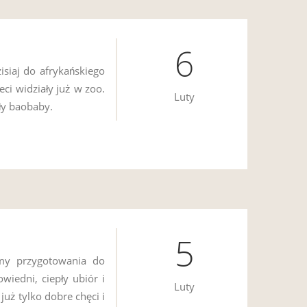
6
siaj do afrykańskiego
ci widziały już w zoo.
Luty
ły baobaby.
5
śmy przygotowania do
iedni, ciepły ubiór i
Luty
uż tylko dobre chęci i