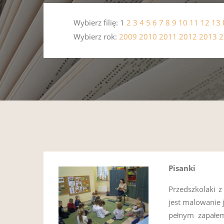
Wybierz filię: 1
2
3
4
5
6
7
8
9
10
11
12
13
Wybierz rok:
2009
2010
2011
2012
2013
2
Pisanki
Przedszkolaki 
jest malowanie 
pełnym zapałem