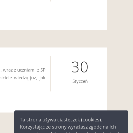
30
, wraz z uczniami z SP
iciele wiedzą już, jak
Styczeń
Ta strona używa ciasteczek (cookies).
następna
ostatnia »
Korzystając ze strony wyrażasz zgodę na ich