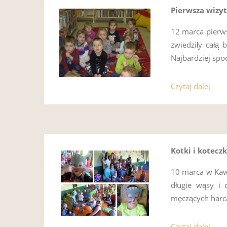
Pierwsza wizy
12 marca pierws
zwiedziły całą 
Najbardziej spo
Czytaj dalej
Kotki i kotec
10 marca w Kawc
długie wąsy i 
męczących harca
Czytaj dalej