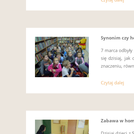
Synonim czy 
7 marca odbyły 
się dzisiaj, j
znaczeniu, równ
Czytaj dalej
Zabawa w ho
Dzisiaj dzieci 