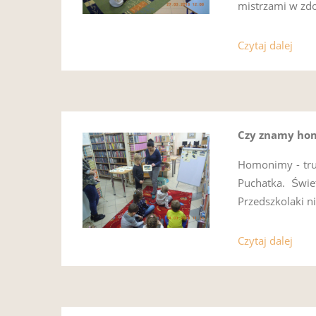
mistrzami w zdo
Czytaj dalej
Czy znamy ho
Homonimy - trud
Puchatka. Świ
Przedszkolaki n
Czytaj dalej