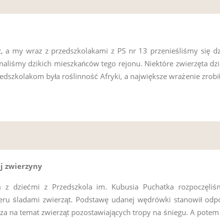
 a my wraz z przedszkolakami z PS nr 13 przenieśliśmy się dzi
aliśmy dzikich mieszkańców tego rejonu. Niektóre zwierzęta dzie
edszkolakom była roślinność Afryki, a największe wrażenie zrobi
j zwierzyny
 z dziećmi z Przedszkola im. Kubusia Puchatka rozpoczęli
ru śladami zwierząt. Podstawę udanej wędrówki stanowił odpow
za na temat zwierząt pozostawiających tropy na śniegu. A potem j