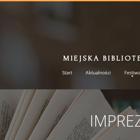
Przejdź
Przejdź
do
do
treści
menu
MIEJSKA BIBLIOT
Start
Aktualności
Festiwa
IMPREZ