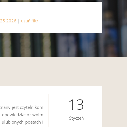
25
2026
|
usuń filtr
13
znany jest czytelnikom
, opowiedział o swoim
Styczeń
h ulubionych poetach i