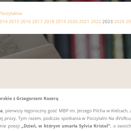
Poczytalnia
014
2015
2016
2017
2018
2019
2020
2021
2022
2023
2024
20
orskie z Grzegorzem Kozerą
ra
, pierwszy tegoroczny gość MBP im. Jerzego Pilcha w Kielcach, 
ej prozy. Tym razem, podczas spotkania w Poczytalni Na dVoRcu
mie poezji
„Dzień, w którym umarła Sylvia Kristel”
, o swoic