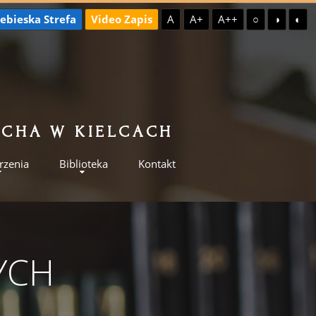
ebieska Strefa
Video Zapis
A
A+
A++
○
◑
◐
ILCHA W KIELCACH
rzenia
Biblioteka
Kontakt
YCH