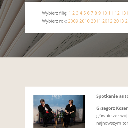
Wybierz filię:
1
2
3
4
5
6
7
8
9
10
11
12
13
Wybierz rok:
2009
2010
2011
2012
2013
2
Spotkanie aut
Grzegorz Koze
głównie ze swoj
najnowszym to