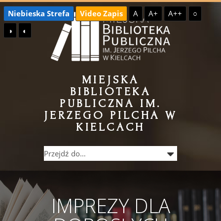
Przejdź
Przejdź
Niebieska Strefa
Video Zapis
A
A+
A++
○
do
do
◑
◐
treści
menu
MIEJSKA
BIBLIOTEKA
PUBLICZNA IM.
JERZEGO PILCHA W
KIELCACH
IMPREZY DLA