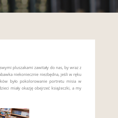
 swymi pluszakami zawitały do nas, by wraz z
abawka niekoniecznie niezbędna, jeśli w ręku
atków było pokolorowanie portretu misia w
zieci miały okazję obejrzeć książeczki, a my