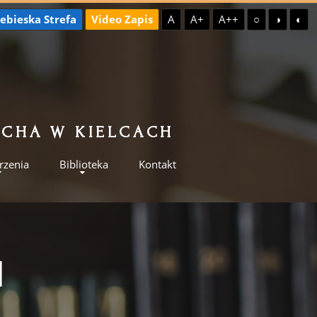
ebieska Strefa
Video Zapis
A
A+
A++
○
◑
◐
ILCHA W KIELCACH
rzenia
Biblioteka
Kontakt
I