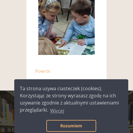
Powrót
Ta strona używa ciasteczek (cookies).
Korzystając ze strony wyrażasz zgodę na ich
używanie zgodnie z aktualnymi ustawieniami
©
2026
Miejska Biblioteka Publiczna
przeglądarki.
Więcej
im. Jerzego Pilcha w Kielcach |
Polityka prywatności
|
Rozumiem
Deklaracja dostępności