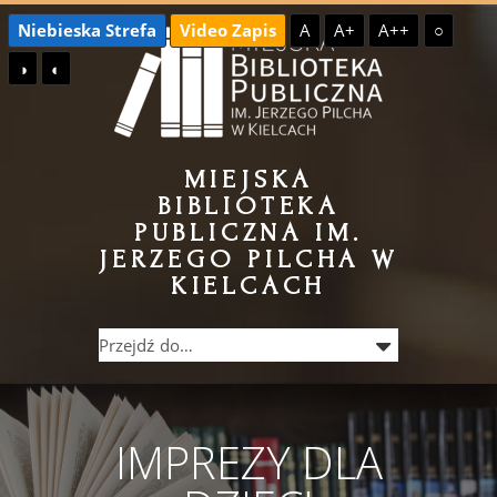
Przejdź
Przejdź
Niebieska Strefa
Video Zapis
A
A+
A++
○
do
do
◑
◐
treści
menu
MIEJSKA
BIBLIOTEKA
PUBLICZNA IM.
JERZEGO PILCHA W
KIELCACH
IMPREZY DLA