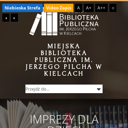
Przejdź
Przejdź
Niebieska Strefa
Video Zapis
A
A+
A++
○
do
do
◑
◐
treści
menu
MIEJSKA
BIBLIOTEKA
PUBLICZNA IM.
JERZEGO PILCHA W
KIELCACH
IMPREZY DLA