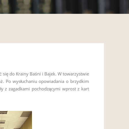
ć się do Krainy Baśni i Bajek. W towarzystwie
dróż. Po wysłuchaniu opowiadania o brzydkim
iły z zagadkami pochodzącymi wprost z kart