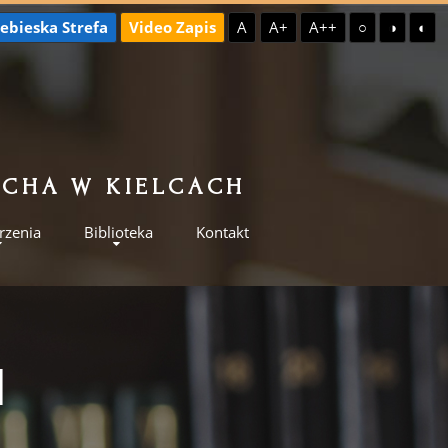
ebieska Strefa
Video Zapis
A
A+
A++
○
◑
◐
ILCHA W KIELCACH
rzenia
Biblioteka
Kontakt
I