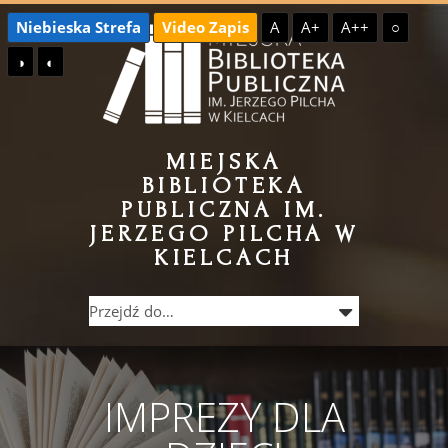
Przejdź
Przejdź
Niebieska Strefa
Video Zapis
A
A+
A++
○
do
do
◑
◐
treści
menu
MIEJSKA
BIBLIOTEKA
PUBLICZNA IM.
JERZEGO PILCHA W
KIELCACH
IMPREZY DLA