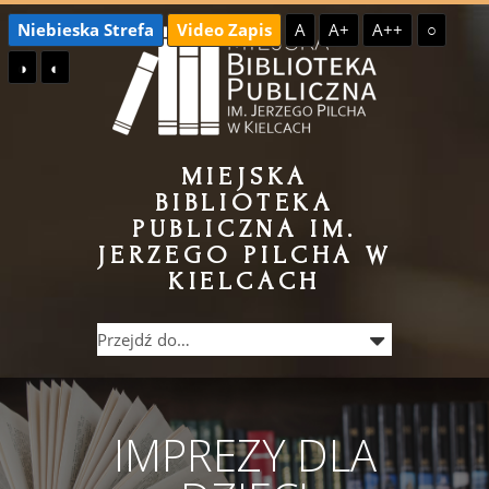
Przejdź
Przejdź
Niebieska Strefa
Video Zapis
A
A+
A++
○
do
do
◑
◐
treści
menu
MIEJSKA
BIBLIOTEKA
PUBLICZNA IM.
JERZEGO PILCHA W
KIELCACH
IMPREZY DLA