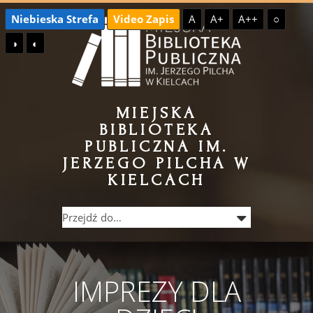
Przejdź
Przejdź
Niebieska Strefa
Video Zapis
A
A+
A++
○
do
do
◑
◐
treści
menu
MIEJSKA
BIBLIOTEKA
PUBLICZNA IM.
JERZEGO PILCHA W
KIELCACH
IMPREZY DLA