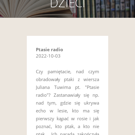
DZIECI
Ptasie radio
2022-10-03
Czy pamiętacie, nad czym
obradowały ptaki z wiersza
Juliana Tuwima pt. "Ptasie
radio"? Zastanawiały się np.
nad tym, gdzie się ukrywa
echo w lesie, kto ma się
pierwszy kąpać w rosie i jak
poznać, kto ptak, a kto nie
ptak... Ich narada zakończyła