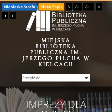
Przejdź
Przejdź
Niebieska Strefa
Video Zapis
A
A+
A++
○
do
do
◑
◐
treści
menu
MIEJSKA
BIBLIOTEKA
PUBLICZNA IM.
JERZEGO PILCHA W
KIELCACH
IMPREZY DLA