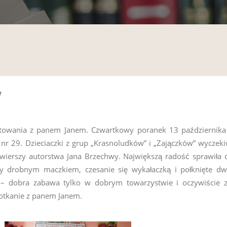
w
gotowania z panem Janem. Czwartkowy poranek 13 październik
 29. Dzieciaczki z grup „Krasnoludków” i „Zajączków” wyczekiwał
 wierszy autorstwa Jana Brzechwy. Największą radość sprawiła
any drobnym maczkiem, czesanie się wykałaczką i połknięte dwa
– dobra zabawa tylko w dobrym towarzystwie i oczywiście z 
otkanie z panem Janem.