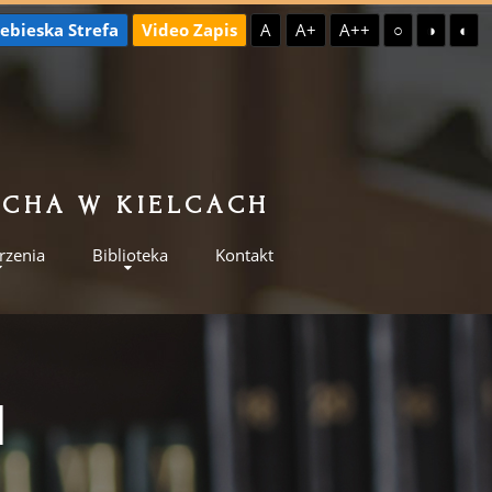
ebieska Strefa
Video Zapis
A
A+
A++
○
◑
◐
ILCHA W KIELCACH
rzenia
Biblioteka
Kontakt
I