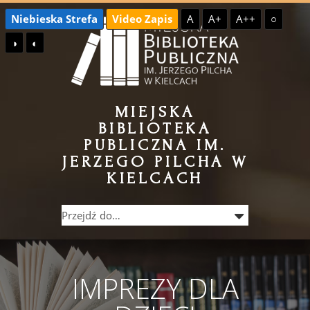
Przejdź
Przejdź
Niebieska Strefa
Video Zapis
A
A+
A++
○
do
do
◑
◐
treści
menu
MIEJSKA
BIBLIOTEKA
PUBLICZNA IM.
JERZEGO PILCHA W
KIELCACH
IMPREZY DLA