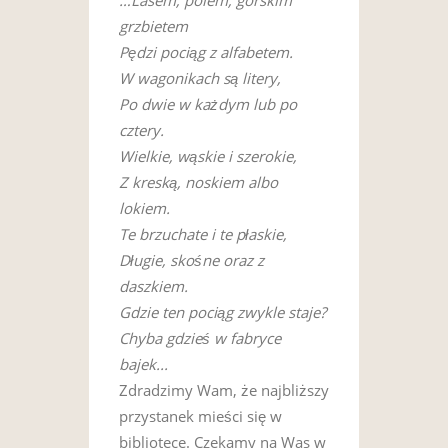
…Lasem, polem, górskim
grzbietem
Pędzi pociąg z alfabetem.
W wagonikach są litery,
Po dwie w każdym lub po
cztery.
Wielkie, wąskie i szerokie,
Z kreską, noskiem albo
lokiem.
Te brzuchate i te płaskie,
Długie, skośne oraz z
daszkiem.
Gdzie ten pociąg zwykle staje?
Chyba gdzieś w fabryce
bajek...
Zdradzimy Wam, że najbliższy
przystanek mieści się w
bibliotece. Czekamy na Was w