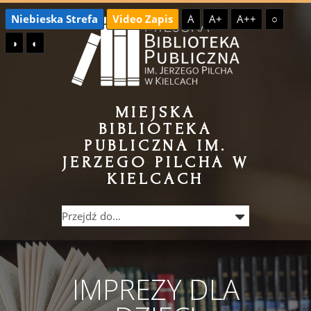
Przejdź
Przejdź
Niebieska Strefa
Video Zapis
A
A+
A++
○
do
do
◑
◐
treści
menu
MIEJSKA
BIBLIOTEKA
PUBLICZNA IM.
JERZEGO PILCHA W
KIELCACH
IMPREZY DLA