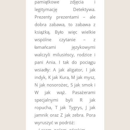
pamiątkowe zdjęcia i
legitymację Detektywa.
Prezenty prezentami – ale
dobra zabawa, to zabawa z
książką. Było więc wielkie
wspólne czytanie – z
łamańcami językowymi
walczyli milusińscy, rodzice i
pani Ania. I tak do pociągu
wsiadły: A jak aligator, I jak
indyk, K jak Kura, M jak mysz,
N jak nosorożec, S jak smok i
W jak wąż. Pasażerami
specjalnymi byli R jak
ropucha, T jak Tygrys, J jak
jamnik oraz Z jak zebra. Pora
wyruszyć w podróż: