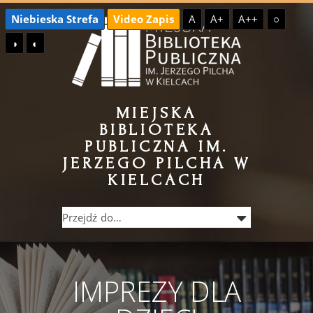
Przejdź
Przejdź
Niebieska Strefa
Video Zapis
A
A+
A++
○
do
do
◑
◐
treści
menu
MIEJSKA
BIBLIOTEKA
PUBLICZNA IM.
JERZEGO PILCHA W
KIELCACH
IMPREZY DLA