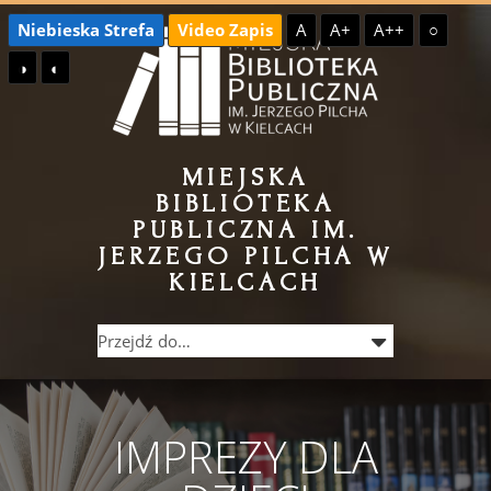
Przejdź
Przejdź
Niebieska Strefa
Video Zapis
A
A+
A++
○
do
do
◑
◐
treści
menu
MIEJSKA
BIBLIOTEKA
PUBLICZNA IM.
JERZEGO PILCHA W
KIELCACH
IMPREZY DLA