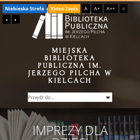
Przejdź
Przejdź
Niebieska Strefa
Video Zapis
A
A+
A++
○
do
do
◑
◐
treści
menu
MIEJSKA
BIBLIOTEKA
PUBLICZNA IM.
JERZEGO PILCHA W
KIELCACH
IMPREZY DLA