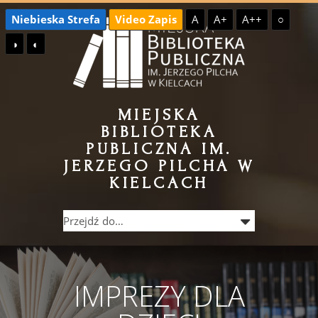
Przejdź
Przejdź
Niebieska Strefa
Video Zapis
A
A+
A++
○
do
do
◑
◐
treści
menu
MIEJSKA
BIBLIOTEKA
PUBLICZNA IM.
JERZEGO PILCHA W
KIELCACH
IMPREZY DLA