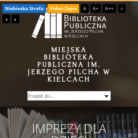
Przejdź
Przejdź
Niebieska Strefa
Video Zapis
A
A+
A++
○
do
do
◑
◐
treści
menu
MIEJSKA
BIBLIOTEKA
PUBLICZNA IM.
JERZEGO PILCHA W
KIELCACH
IMPREZY DLA