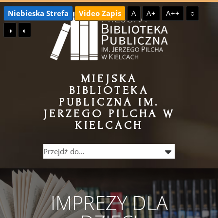
Przejdź
Przejdź
Niebieska Strefa
Video Zapis
A
A+
A++
○
do
do
◑
◐
treści
menu
MIEJSKA
BIBLIOTEKA
PUBLICZNA IM.
JERZEGO PILCHA W
KIELCACH
IMPREZY DLA