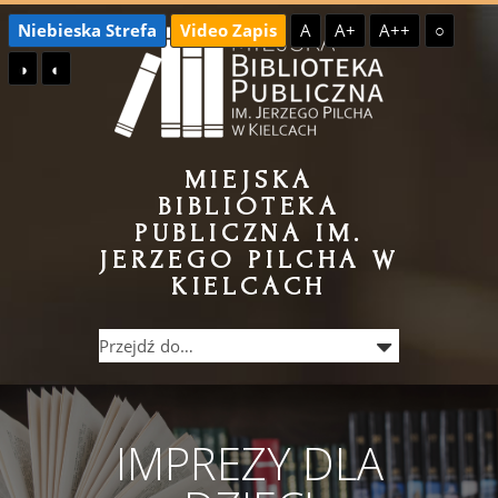
Przejdź
Przejdź
Niebieska Strefa
Video Zapis
A
A+
A++
○
do
do
◑
◐
treści
menu
MIEJSKA
BIBLIOTEKA
PUBLICZNA IM.
JERZEGO PILCHA W
KIELCACH
IMPREZY DLA