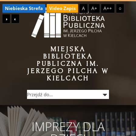
Przejdź
Przejdź
Niebieska Strefa
Video Zapis
A
A+
A++
○
do
do
◑
◐
treści
menu
MIEJSKA
BIBLIOTEKA
PUBLICZNA IM.
JERZEGO PILCHA W
KIELCACH
IMPREZY DLA