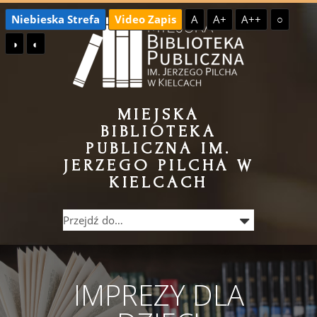
Przejdź
Przejdź
Niebieska Strefa
Video Zapis
A
A+
A++
○
do
do
◑
◐
treści
menu
MIEJSKA
BIBLIOTEKA
PUBLICZNA IM.
JERZEGO PILCHA W
KIELCACH
IMPREZY DLA