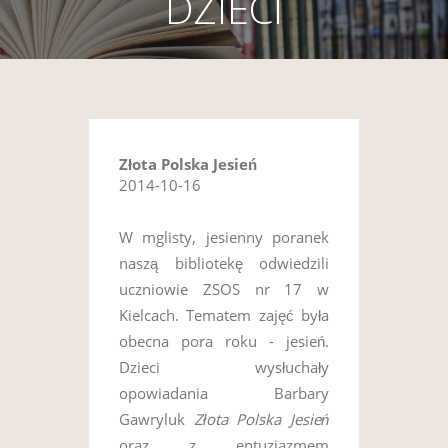
DZIECI
Złota Polska Jesień
2014-10-16
W mglisty, jesienny poranek
naszą bibliotekę odwiedzili
uczniowie ZSOS nr 17 w
Kielcach. Tematem zajęć była
obecna pora roku - jesień.
Dzieci wysłuchały
opowiadania Barbary
Gawryluk
Złota Polska Jesień
oraz z entuzjazmem