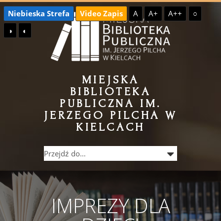
Przejdź
Przejdź
Niebieska Strefa
Video Zapis
A
A+
A++
○
do
do
◑
◐
treści
menu
MIEJSKA
BIBLIOTEKA
PUBLICZNA IM.
JERZEGO PILCHA W
KIELCACH
IMPREZY DLA