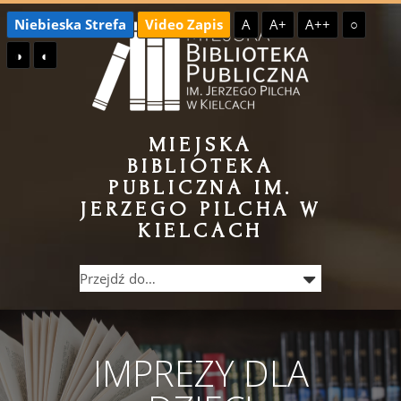
Przejdź
Przejdź
Niebieska Strefa
Video Zapis
A
A+
A++
○
do
do
◑
◐
treści
menu
MIEJSKA
BIBLIOTEKA
PUBLICZNA IM.
JERZEGO PILCHA W
KIELCACH
IMPREZY DLA