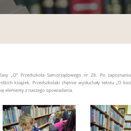
z klasy „O” Przedszkola Samorządowego nr 28. Po zapoznani
ich książek. Przedszkolaki chętnie wysłuchały tekstu „O kozi
 się elementy z naszego opowiadania.