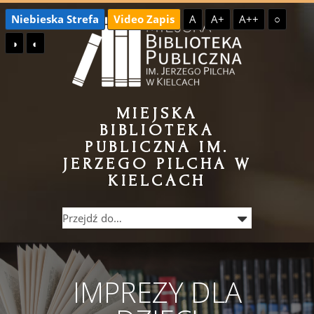
Przejdź
Przejdź
Niebieska Strefa
Video Zapis
A
A+
A++
○
do
do
◑
◐
treści
menu
MIEJSKA
BIBLIOTEKA
PUBLICZNA IM.
JERZEGO PILCHA W
KIELCACH
IMPREZY DLA