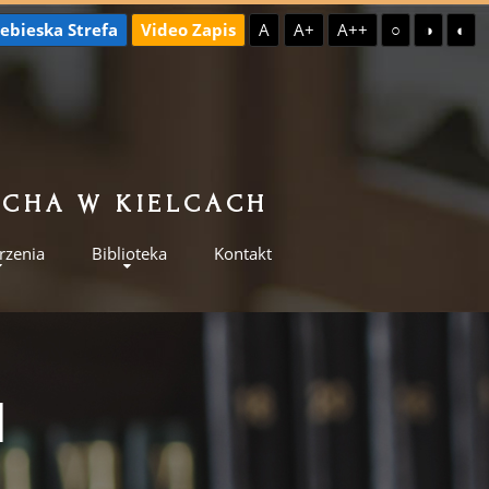
ebieska Strefa
Video Zapis
A
A+
A++
○
◑
◐
ILCHA W KIELCACH
rzenia
Biblioteka
Kontakt
I