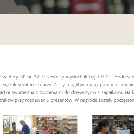
świetlicy SP nr 32. Uczestnicy wysłuchali bajki H.CH. Anderse
 się tak smutno skończyć?, czy moglibyśmy jej pomóc i zmienić 
rtkę świateczną z życzeniami do dziewczynki z zapałkami. Na k
ocników przy rozdawaniu prezentów. W nagrodę zostały poczęsto