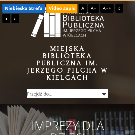
Przejdź
Przejdź
Niebieska Strefa
Video Zapis
A
A+
A++
○
do
do
◑
◐
treści
menu
MIEJSKA
BIBLIOTEKA
PUBLICZNA IM.
JERZEGO PILCHA W
KIELCACH
IMPREZY DLA