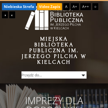
Przejdź
Przejdź
Niebieska Strefa
Video Zapis
A
A+
A++
○
do
do
◑
◐
treści
menu
MIEJSKA
BIBLIOTEKA
PUBLICZNA IM.
JERZEGO PILCHA W
KIELCACH
IMPREZY DLA