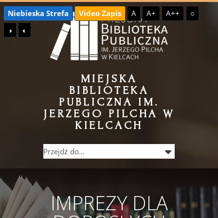
Przejdź
Przejdź
Niebieska Strefa
Video Zapis
A
A+
A++
○
do
do
◑
◐
treści
menu
MIEJSKA
BIBLIOTEKA
PUBLICZNA IM.
JERZEGO PILCHA W
KIELCACH
IMPREZY DLA