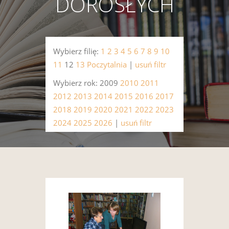
DOROSŁYCH
Wybierz filię:
1
2
3
4
5
6
7
8
9
10
11
12
13
Poczytalnia
|
usuń filtr
Wybierz rok: 2009
2010
2011
2012
2013
2014
2015
2016
2017
2018
2019
2020
2021
2022
2023
2024
2025
2026
|
usuń filtr