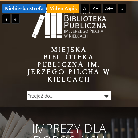
Przejdź
Przejdź
Niebieska Strefa
Video Zapis
A
A+
A++
○
do
do
◑
◐
treści
menu
MIEJSKA
BIBLIOTEKA
PUBLICZNA IM.
JERZEGO PILCHA W
KIELCACH
IMPREZY DLA