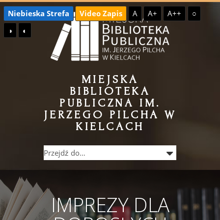
Przejdź
Przejdź
Niebieska Strefa
Video Zapis
A
A+
A++
○
do
do
◑
◐
treści
menu
MIEJSKA
BIBLIOTEKA
PUBLICZNA IM.
JERZEGO PILCHA W
KIELCACH
IMPREZY DLA