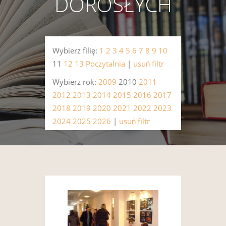
DOROSŁYCH
Wybierz filię:
1
2
3
4
5
6
7
8
9
10
11
12
13
Poczytalnia
|
usuń filtr
Wybierz rok:
2009
2010
2011
2012
2013
2014
2015
2016
2017
2018
2019
2020
2021
2022
2023
2024
2025
2026
|
usuń filtr