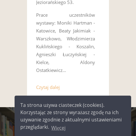
Jeziorańskiego 53.
Prace uczestników
wystawy: Moniki Hartman -
Katowice, Beaty Jakimiak -
Warszkowo, Włodzimierza
Kuklińskiego - Koszalin,
Agnieszki Łuczyńskiej -
Kielce, Aldony
Ostatkiewicz…
Czytaj dalej
Ta strona używa ciasteczek (cookies).
Korzystając ze strony wyrażasz zgodę na ich
używanie zgodnie z aktualnymi ustawieniami
©
2026
Miejska Biblioteka Publiczna
przeglądarki.
Więcej
im. Jerzego Pilcha w Kielcach |