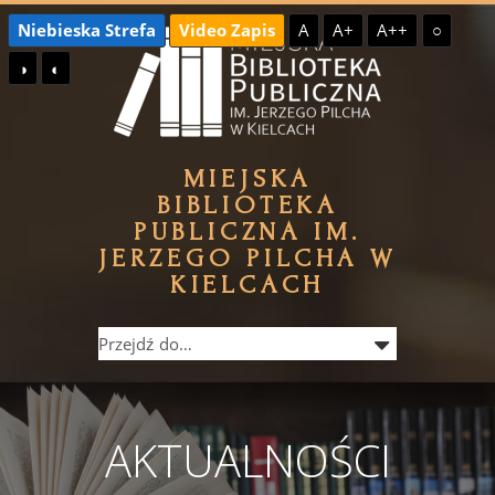
Przejdź
Przejdź
Niebieska Strefa
Video Zapis
A
A+
A++
○
do
do
◑
◐
treści
menu
MIEJSKA
BIBLIOTEKA
PUBLICZNA IM.
JERZEGO PILCHA W
KIELCACH
AKTUALNOŚCI