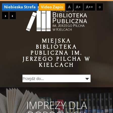
Przejdź
Przejdź
Niebieska Strefa
Video Zapis
A
A+
A++
○
do
do
◑
◐
treści
menu
MIEJSKA
BIBLIOTEKA
PUBLICZNA IM.
JERZEGO PILCHA W
KIELCACH
IMPREZY DLA