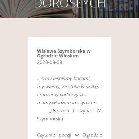
DOROSŁYCH
Wisława Szymborska w
Ogrodzie Włoskim
2023-08-08
...A my jesteśmy bogami,
my wiemy, że stuka w szybę,
i możemy cud uczynić,
mamy władzę nad szybami...
„Pszczoła i szyba" W.
Szymborska
Czytanie poezji w Ogrodzie