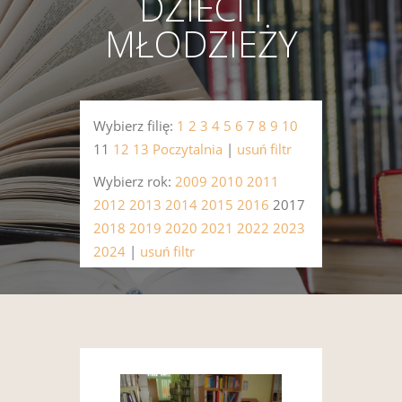
DZIECI I
MŁODZIEŻY
Wybierz filię:
1
2
3
4
5
6
7
8
9
10
11
12
13
Poczytalnia
|
usuń filtr
Wybierz rok:
2009
2010
2011
2012
2013
2014
2015
2016
2017
2018
2019
2020
2021
2022
2023
2024
|
usuń filtr