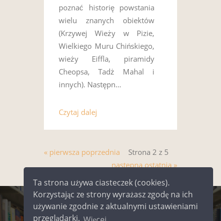
poznać historię powstania
wielu znanych obiektów
(Krzywej Wieży w Pizie,
Wielkiego Muru Chińskiego,
wieży Eiffla, piramidy
Cheopsa, Tadż Mahal i
innych). Następn…
Czytaj dalej
« pierwsza
poprzednia
Strona 2 z 5
następna
ostatnia »
Ta strona używa ciasteczek (cookies).
Korzystając ze strony wyrażasz zgodę na ich
używanie zgodnie z aktualnymi ustawieniami
©
2026
Miejska Biblioteka Publiczna
przeglądarki.
Więcej