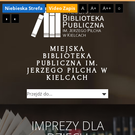
Przejdź
Przejdź
Niebieska Strefa
Video Zapis
A
A+
A++
○
do
do
◑
◐
treści
menu
MIEJSKA
BIBLIOTEKA
PUBLICZNA IM.
JERZEGO PILCHA W
KIELCACH
IMPREZY DLA