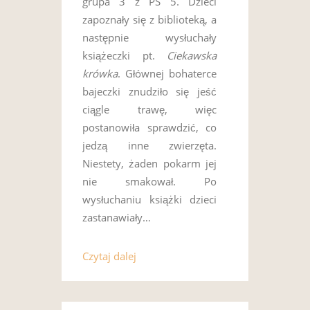
grupa 3 z PS 5. Dzieci
zapoznały się z biblioteką, a
następnie wysłuchały
książeczki pt.
Ciekawska
krówka
. Głównej bohaterce
bajeczki znudziło się jeść
ciągle trawę, więc
postanowiła sprawdzić, co
jedzą inne zwierzęta.
Niestety, żaden pokarm jej
nie smakował. Po
wysłuchaniu książki dzieci
zastanawiały…
Czytaj dalej